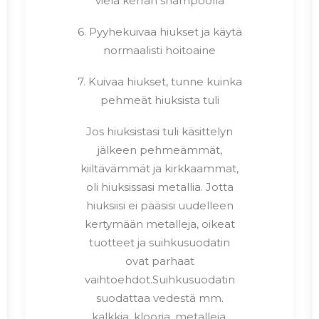
vielä kerran shampoolla
6. Pyyhekuivaa hiukset ja käytä
normaalisti hoitoaine
7. Kuivaa hiukset, tunne kuinka
pehmeät hiuksista tuli
Jos hiuksistasi tuli käsittelyn
jälkeen pehmeämmät,
kiiltävämmät ja kirkkaammat,
oli hiuksissasi metallia. Jotta
hiuksiisi ei pääsisi uudelleen
kertymään metalleja, oikeat
tuotteet ja suihkusuodatin
ovat parhaat
vaihtoehdot.Suihkusuodatin
suodattaa vedestä mm.
kalkkia, klooria, metalleja,