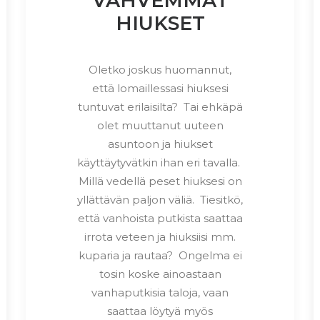
VAHVEMMAT
HIUKSET
Oletko joskus huomannut,
että lomaillessasi hiuksesi
tuntuvat erilaisilta? Tai ehkäpä
olet muuttanut uuteen
asuntoon ja hiukset
käyttäytyvätkin ihan eri tavalla.
Millä vedellä peset hiuksesi on
yllättävän paljon väliä. Tiesitkö,
että vanhoista putkista saattaa
irrota veteen ja hiuksiisi mm.
kuparia ja rautaa? Ongelma ei
tosin koske ainoastaan
vanhaputkisia taloja, vaan
saattaa löytyä myös