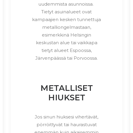
uudemmista asunnoissa.
Tietyt asuinalueet ovat
kampaajien kesken tunnettuja
metalliongelmastaan,
esimerkkinä Helsingin
keskustan alue tai vaikkapa
tietyt alueet Espoossa,
Järvenpäässä tai Porvoossa.
METALLISET
HIUKSET
Jos sinun hiuksesi vihertävät,
pörröittyvät tai haurastuvat
enemmän kuin aikaisemmin