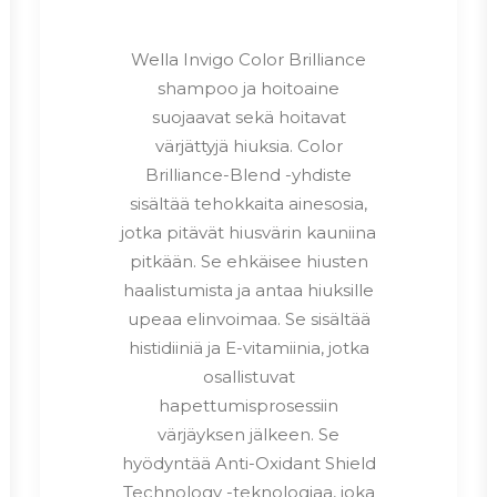
Wella Invigo Color Brilliance
shampoo ja hoitoaine
suojaavat sekä hoitavat
värjättyjä hiuksia. Color
Brilliance-Blend -yhdiste
sisältää tehokkaita ainesosia,
jotka pitävät hiusvärin kauniina
pitkään. Se ehkäisee hiusten
haalistumista ja antaa hiuksille
upeaa elinvoimaa. Se sisältää
histidiiniä ja E-vitamiinia, jotka
osallistuvat
hapettumisprosessiin
värjäyksen jälkeen. Se
hyödyntää Anti-Oxidant Shield
Technology -teknologiaa, joka