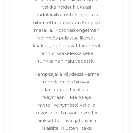
vaikka hoidat hiuksiasi
laadukkailla tuotteilla, viittaisi
siihen että hiuksiisi on kertynyt
metallia. Kotonasi ongelman
voi myös paljastaa likaiset
kaakelit, punertavat tai vihreät
rannut kaakeleissa sekä
tunkkainen haju vedessä.
Kampaajalla käydessä varma
merkki on jos hiusväri
lämpenee tai alkaa
“käymään”. Merkkejä
metallikertymästä voi olla
myös ettei hiusvärit pysy tai
hiukset tuntuvat jatkuvasti
likaisilta. Hiusten lisäksi