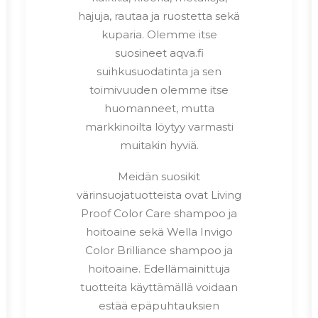
hajuja, rautaa ja ruostetta sekä
kuparia. Olemme itse
suosineet aqva.fi
suihkusuodatinta ja sen
toimivuuden olemme itse
huomanneet, mutta
markkinoilta löytyy varmasti
muitakin hyviä.
Meidän suosikit
värinsuojatuotteista ovat Living
Proof Color Care shampoo ja
hoitoaine sekä Wella Invigo
Color Brilliance shampoo ja
hoitoaine. Edellämainittuja
tuotteita käyttämällä voidaan
estää epäpuhtauksien