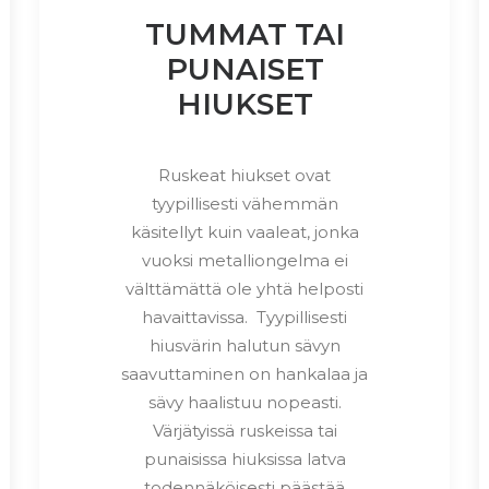
TUMMAT TAI
PUNAISET
HIUKSET
Ruskeat hiukset ovat
tyypillisesti vähemmän
käsitellyt kuin vaaleat, jonka
vuoksi metalliongelma ei
välttämättä ole yhtä helposti
havaittavissa. Tyypillisesti
hiusvärin halutun sävyn
saavuttaminen on hankalaa ja
sävy haalistuu nopeasti.
Värjätyissä ruskeissa tai
punaisissa hiuksissa latva
todennäköisesti päästää