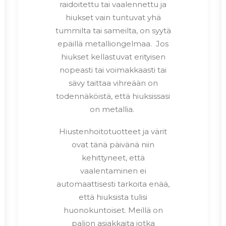
raidoitettu tai vaalennettu ja
hiukset vain tuntuvat yhä
tummilta tai sameilta, on syytä
epäillä metalliongelmaa. Jos
hiukset kellastuvat erityisen
nopeasti tai voimakkaasti tai
sävy taittaa vihreään on
todennäköistä, että hiuksissasi
on metallia.
Hiustenhoitotuotteet ja värit
ovat tänä päivänä niin
kehittyneet, että
vaalentaminen ei
automaattisesti tarkoita enää,
että hiuksista tulisi
huonokuntoiset. Meillä on
paljon asiakkaita jotka