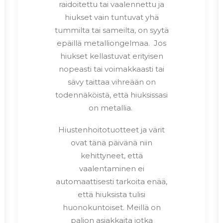
raidoitettu tai vaalennettu ja
hiukset vain tuntuvat yhä
tummilta tai sameilta, on syytä
epäillä metalliongelmaa. Jos
hiukset kellastuvat erityisen
nopeasti tai voimakkaasti tai
sävy taittaa vihreään on
todennäköistä, että hiuksissasi
on metallia.
Hiustenhoitotuotteet ja värit
ovat tänä päivänä niin
kehittyneet, että
vaalentaminen ei
automaattisesti tarkoita enää,
että hiuksista tulisi
huonokuntoiset. Meillä on
paljon asiakkaita jotka