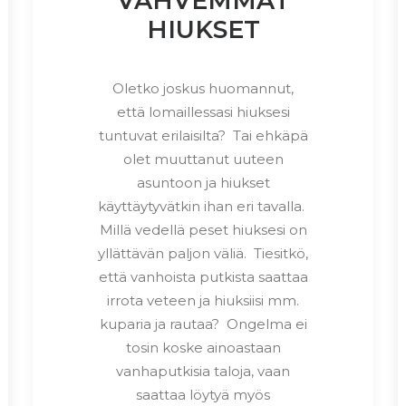
VAHVEMMAT
HIUKSET
Oletko joskus huomannut,
että lomaillessasi hiuksesi
tuntuvat erilaisilta? Tai ehkäpä
olet muuttanut uuteen
asuntoon ja hiukset
käyttäytyvätkin ihan eri tavalla.
Millä vedellä peset hiuksesi on
yllättävän paljon väliä. Tiesitkö,
että vanhoista putkista saattaa
irrota veteen ja hiuksiisi mm.
kuparia ja rautaa? Ongelma ei
tosin koske ainoastaan
vanhaputkisia taloja, vaan
saattaa löytyä myös