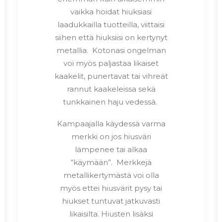
vaikka hoidat hiuksiasi
laadukkailla tuotteilla, viittaisi
siihen että hiuksiisi on kertynyt
metallia. Kotonasi ongelman
voi myös paljastaa likaiset
kaakelit, punertavat tai vihreät
rannut kaakeleissa sekä
tunkkainen haju vedessä.
Kampaajalla käydessä varma
merkki on jos hiusväri
lämpenee tai alkaa
“käymään”. Merkkejä
metallikertymästä voi olla
myös ettei hiusvärit pysy tai
hiukset tuntuvat jatkuvasti
likaisilta. Hiusten lisäksi