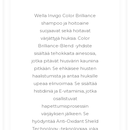
Wella Invigo Color Brilliance
shampoo ja hoitoaine
suojaavat sekä hoitavat
värjättyjä hiuksia. Color
Brilliance-Blend -yhdiste
sisältää tehokkaita ainesosia,
jotka pitävät hiusvärin kauniina
pitkään. Se ehkäisee hiusten
haalistumista ja antaa hiuksille
upeaa elinvoimaa. Se sisältää
histidiiniä ja E-vitamiinia, jotka
osallistuvat
hapettumisprosessiin
värjäyksen jälkeen. Se
hyödyntää Anti-Oxidant Shield
Technology -teknologiaa, joka