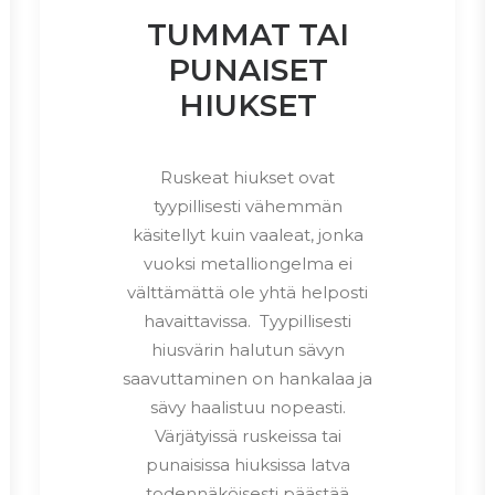
TUMMAT TAI
PUNAISET
HIUKSET
Ruskeat hiukset ovat
tyypillisesti vähemmän
käsitellyt kuin vaaleat, jonka
vuoksi metalliongelma ei
välttämättä ole yhtä helposti
havaittavissa. Tyypillisesti
hiusvärin halutun sävyn
saavuttaminen on hankalaa ja
sävy haalistuu nopeasti.
Värjätyissä ruskeissa tai
punaisissa hiuksissa latva
todennäköisesti päästää