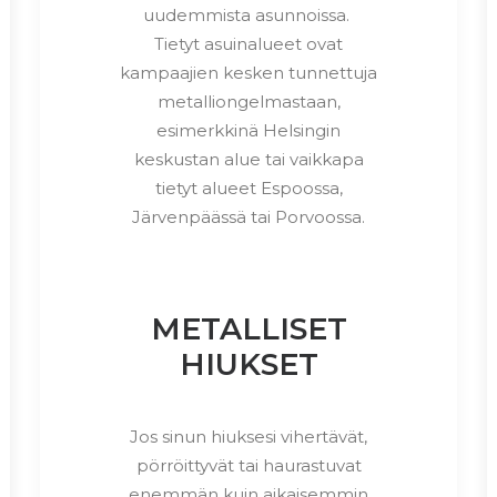
uudemmista asunnoissa.
Tietyt asuinalueet ovat
kampaajien kesken tunnettuja
metalliongelmastaan,
esimerkkinä Helsingin
keskustan alue tai vaikkapa
tietyt alueet Espoossa,
Järvenpäässä tai Porvoossa.
METALLISET
HIUKSET
Jos sinun hiuksesi vihertävät,
pörröittyvät tai haurastuvat
enemmän kuin aikaisemmin