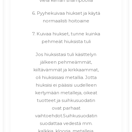
vielä kerran shampoolla
6. Pyyhekuivaa hiukset ja käytä
normaalisti hoitoaine
7. Kuivaa hiukset, tunne kuinka
pehmeät hiuksista tuli
Jos hiuksistasi tuli käsittelyn
jälkeen pehmeämmät,
kiiltävämmät ja kirkkaammat,
oli hiuksissasi metallia. Jotta
hiuksiisi ei pääsisi uudelleen
kertymään metalleja, oikeat
tuotteet ja suihkusuodatin
ovat parhaat
vaihtoehdot.Suihkusuodatin
suodattaa vedestä mm.
kalkkia, klooria, metalleja,