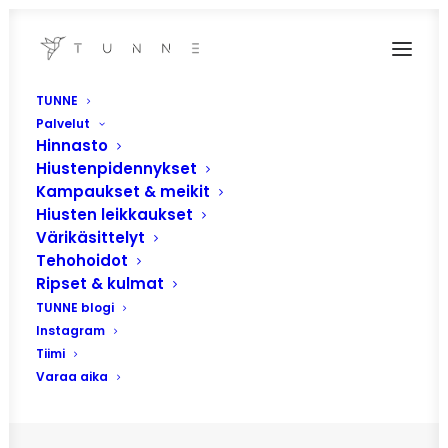
TUNNE
Palvelut
Hinnasto
Hiustenpidennykset
Kampaukset & meikit
Hiusten leikkaukset
Värikäsittelyt
Tehohoidot
Ripset & kulmat
metallia vedessä
TUNNE blogi
Instagram
Tiimi
Varaa aika