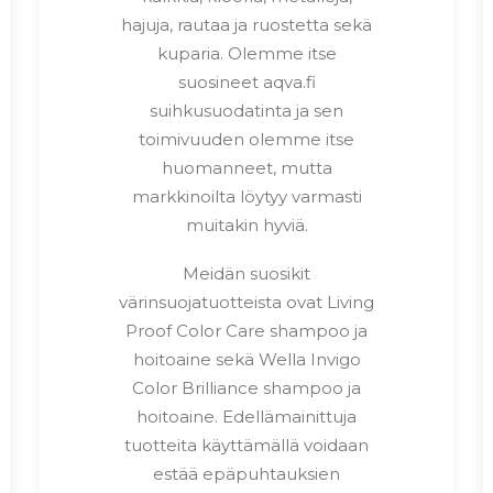
hajuja, rautaa ja ruostetta sekä
kuparia. Olemme itse
suosineet aqva.fi
suihkusuodatinta ja sen
toimivuuden olemme itse
huomanneet, mutta
markkinoilta löytyy varmasti
muitakin hyviä.
Meidän suosikit
värinsuojatuotteista ovat Living
Proof Color Care shampoo ja
hoitoaine sekä Wella Invigo
Color Brilliance shampoo ja
hoitoaine. Edellämainittuja
tuotteita käyttämällä voidaan
estää epäpuhtauksien