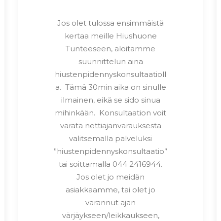
Jos olet tulossa ensimmäistä
kertaa meille Hiushuone
Tunteeseen, aloitamme
suunnittelun aina
hiustenpidennyskonsultaatioll
a. Tämä 30min aika on sinulle
ilmainen, eikä se sido sinua
mihinkään. Konsultaation voit
varata nettiajanvarauksesta
valitsemalla palveluksi
”hiustenpidennyskonsultaatio”
tai soittamalla 044 2416944.
Jos olet jo meidän
asiakkaamme, tai olet jo
varannut ajan
värjäykseen/leikkaukseen,