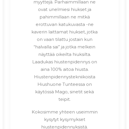
myyttejä. Parhaimmillaan ne
ovat unelmiesi hiukset ja
pahimmillaan ne mitkä
erottuvan katukuvasta -ne
kaverin laittamat hiukset, jotka
on vaan tilattu jostain kun
“halvalla sai” ja jotka melkein
näyttää oikeilta hiuksilta.
Laadukas hiustenpidennys on
aina 100% aitoa hiusta.
Hiustenpidennystekniikoista
Hiushuone Tunteessa on
käytössä Mago, sinetit sekä
teipit.
Kokosimme yhteen useimmin
kysytyt kysymykset
hiustenpidennyksistä.