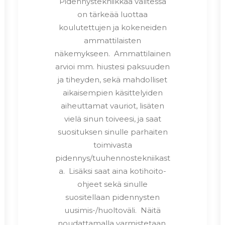
Pidennystekniikkaa valitessa
on tärkeää luottaa
koulutettujen ja kokeneiden
ammattilaisten
näkemykseen. Ammattilainen
arvioi mm. hiustesi paksuuden
ja tiheyden, sekä mahdolliset
aikaisempien käsittelyiden
aiheuttamat vauriot, lisäten
vielä sinun toiveesi, ja saat
suosituksen sinulle parhaiten
toimivasta
pidennys/tuuhennostekniikast
a. Lisäksi saat aina kotihoito-
ohjeet sekä sinulle
suositellaan pidennysten
uusimis-/huoltoväli. Näitä
noudattamalla varmistetaan,