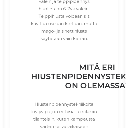
välein ja teippipidennys
huolletaan 6-7vk välein.
Teippihiusta voidaan siis
käyttää useaan kertaan, mutta
mago- ja sinettihiusta
käytetään vain kerran.
MITÄ ERI
HIUSTENPIDENNYSTEKN
ON OLEMASSA
Hiustenpidennystekniikoita
löytyy paljon erilaisia ja erilaisiin
tilanteisiin, kuten kampausta
varten tai väliaikaiseen