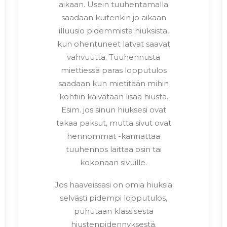
aikaan. Usein tuuhentamalla
saadaan kuitenkin jo aikaan
illuusio pidemmistä hiuksista,
kun ohentuneet latvat saavat
vahvuutta. Tuuhennusta
miettiessä paras lopputulos
saadaan kun mietitään mihin
kohtiin kaivataan lisää hiusta.
Esim. jos sinun hiuksesi ovat
takaa paksut, mutta sivut ovat
hennommat -kannattaa
tuuhennos laittaa osin tai
kokonaan sivuille.
Jos haaveissasi on omia hiuksia
selvästi pidempi lopputulos,
puhutaan klassisesta
hiustenpidennyksestä.