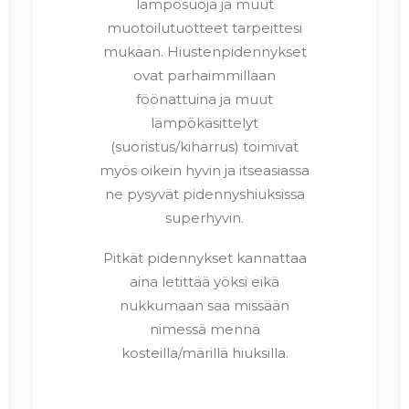
lämpösuoja ja muut
muotoilutuotteet tarpeittesi
mukaan. Hiustenpidennykset
ovat parhaimmillaan
föönattuina ja muut
lämpökäsittelyt
(suoristus/kiharrus) toimivat
myös oikein hyvin ja itseasiassa
ne pysyvät pidennyshiuksissa
superhyvin.
Pitkät pidennykset kannattaa
aina letittää yöksi eikä
nukkumaan saa missään
nimessä mennä
kosteilla/märillä hiuksilla.