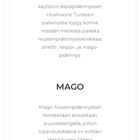
käyttöön klipsipidennykset.
Hiushuone Tunteen
palveluista löytyy kolme
meidän mielestä parasta
hiustenpidennystekniikkaa;
sinetti-, teippi-, ja mago-
pidennys.
MAGO
Mago-hiustenpidennykset
kiinnitetään ainoastaan
puuvillalangalla, jolloin
lopputuloksena on erittäin
kevyt tunne. Oikein