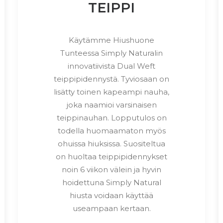
TEIPPI
Käytämme Hiushuone
Tunteessa Simply Naturalin
innovatiivista Dual Weft
teippipidennystä. Tyviosaan on
lisätty toinen kapeampi nauha,
joka naamioi varsinaisen
teippinauhan. Lopputulos on
todella huomaamaton myös
ohuissa hiuksissa. Suositeltua
on huoltaa teippipidennykset
noin 6 viikon välein ja hyvin
hoidettuna Simply Natural
hiusta voidaan käyttää
useampaan kertaan.