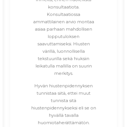
konsultaatiota.
Konsultaatiossa
ammattilainen arvio montaa
asiaa parhaan mahdollisen
lopputuloksen
saavuttamiseksi. Hiusten
värillä, luonnollisella
tekstuurilla sekä hiuksiin
leikatulla mallilla on suurin
merkitys.
Hyvän hiustenpidennyksen
tunnistaa siitä, ettei muut
tunnista sitä
hiustenpidennykseksi eli se on
hyvällä tavalla
huomiotaherättämätön.